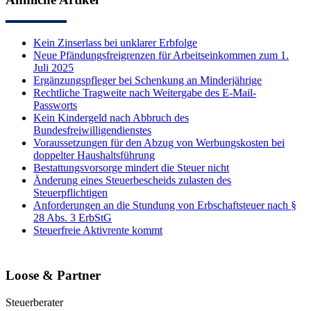
Kein Zinserlass bei unklarer Erbfolge
Neue Pfändungsfreigrenzen für Arbeitseinkommen zum 1.
Juli 2025
Ergänzungspfleger bei Schenkung an Minderjährige
Rechtliche Tragweite nach Weitergabe des E-Mail-
Passworts
Kein Kindergeld nach Abbruch des
Bundesfreiwilligendienstes
Voraussetzungen für den Abzug von Werbungskosten bei
doppelter Haushaltsführung
Bestattungsvorsorge mindert die Steuer nicht
Änderung eines Steuerbescheids zulasten des
Steuerpflichtigen
Anforderungen an die Stundung von Erbschaftsteuer nach §
28 Abs. 3 ErbStG
Steuerfreie Aktivrente kommt
Loose & Partner
Steuerberater