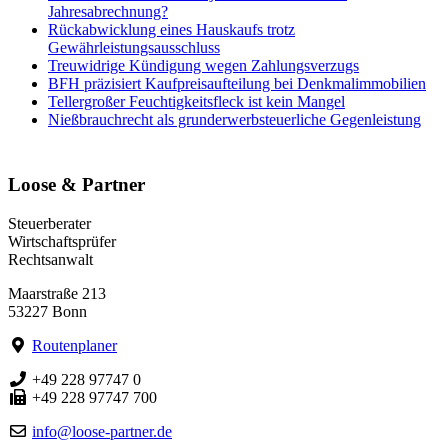
Jahresabrechnung?
Rückabwicklung eines Hauskaufs trotz
Gewährleistungsausschluss
Treuwidrige Kündigung wegen Zahlungsverzugs
BFH präzisiert Kaufpreisaufteilung bei Denkmalimmobilien
Tellergroßer Feuchtigkeitsfleck ist kein Mangel
Nießbrauchrecht als grunderwerbsteuerliche Gegenleistung
Loose & Partner
Steuerberater
Wirtschaftsprüfer
Rechtsanwalt
Maarstraße 213
53227 Bonn
Routenplaner
+49 228 97747 0
+49 228 97747 700
info@loose-partner.de