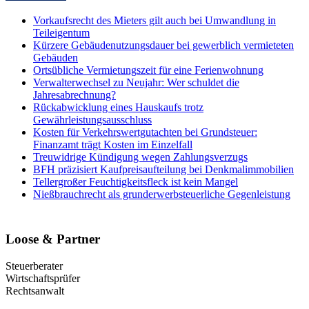
Vorkaufsrecht des Mieters gilt auch bei Umwandlung in
Teileigentum
Kürzere Gebäudenutzungsdauer bei gewerblich vermieteten
Gebäuden
Ortsübliche Vermietungszeit für eine Ferienwohnung
Verwalterwechsel zu Neujahr: Wer schuldet die
Jahresabrechnung?
Rückabwicklung eines Hauskaufs trotz
Gewährleistungsausschluss
Kosten für Verkehrswertgutachten bei Grundsteuer:
Finanzamt trägt Kosten im Einzelfall
Treuwidrige Kündigung wegen Zahlungsverzugs
BFH präzisiert Kaufpreisaufteilung bei Denkmalimmobilien
Tellergroßer Feuchtigkeitsfleck ist kein Mangel
Nießbrauchrecht als grunderwerbsteuerliche Gegenleistung
Loose & Partner
Steuerberater
Wirtschaftsprüfer
Rechtsanwalt